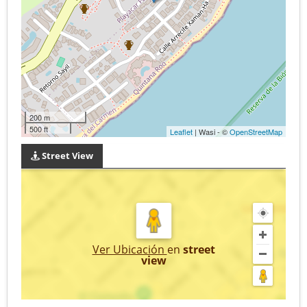
200 m
500 ft
Leaflet
| Wasi - ©
OpenStreetMap
Street View
Ver Ubicación
en
street
view