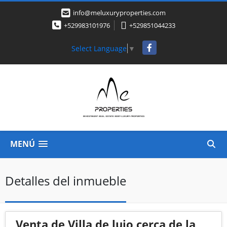
info@meluxuryproperties.com
+529983101976
+529851044233
Facebook
Select Language
▼
MENÚ
Detalles del inmueble
Venta de Villa de lujo cerca de la