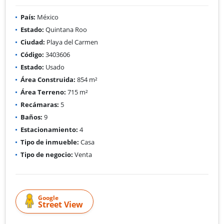
País:
México
Estado:
Quintana Roo
Ciudad:
Playa del Carmen
Código:
3403606
Estado:
Usado
Área Construida:
854 m²
Área Terreno:
715 m²
Recámaras:
5
Baños:
9
Estacionamiento:
4
Tipo de inmueble:
Casa
Tipo de negocio:
Venta
Google
Street View