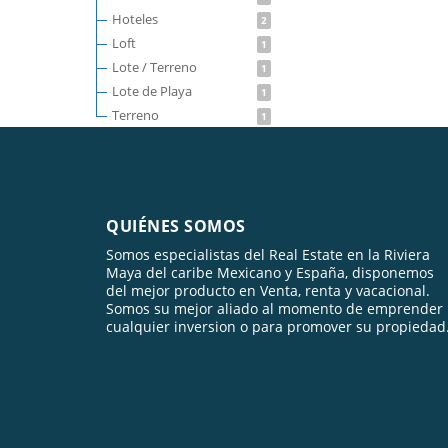
Hoteles
2
Loft
1
Lote / Terreno
1
Lote de Playa
1
Terreno
1
QUIÉNES SOMOS
Somos especialistas del Real Estate en la Riviera
Maya del caribe Mexicano y España, disponemos
del mejor producto en Venta, renta y vacacional.
Somos su mejor aliado al momento de emprender
cualquier inversion o para promover su propiedad