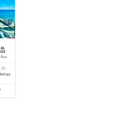
 AL
LOS
 Roo
 Baño(s)
a