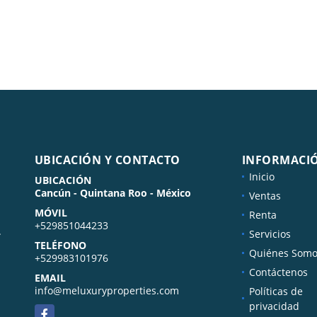
UBICACIÓN Y CONTACTO
INFORMACI
Inicio
UBICACIÓN
Cancún - Quintana Roo - México
Ventas
MÓVIL
Renta
+529851044233
.
Servicios
TELÉFONO
Quiénes Somo
+529983101976
Contáctenos
EMAIL
info@meluxuryproperties.com
Políticas de
privacidad
Facebook