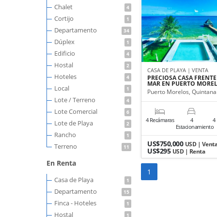
Chalet
4
Cortijo
1
Departamento
34
Dúplex
1
Edificio
4
Hostal
2
CASA DE PLAYA | VENTA
Hoteles
4
PRECIOSA CASA FRENTE
MAR EN PUERTO MORE
Local
1
Puerto Morelos, Quintana
Lote / Terreno
4
Lote Comercial
6
4 Recámaras
4
4
Lote de Playa
2
Estacionamiento
Rancho
1
US$750,000
USD | Vent
Terreno
11
US$295
USD | Renta
En Renta
1
Casa de Playa
1
Departamento
15
Finca - Hoteles
1
Hostal
1