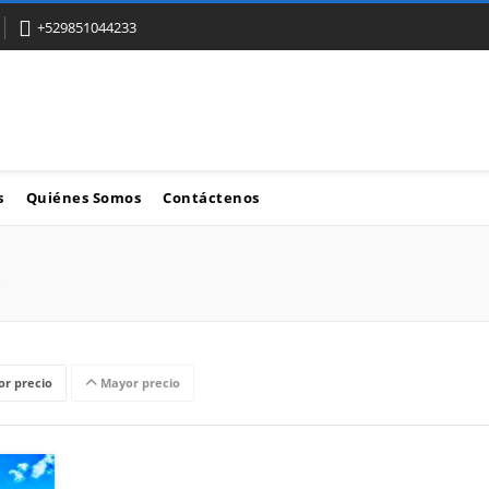
+529851044233
s
Quiénes Somos
Contáctenos
r precio
Mayor precio