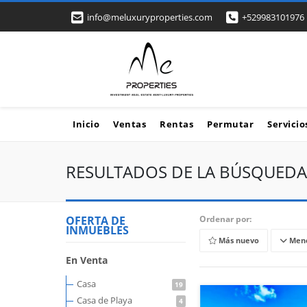
info@meluxuryproperties.com
+529983101976
Inicio
Ventas
Rentas
Permutar
Servicio
RESULTADOS DE LA BÚSQUEDA
OFERTA DE
Ordenar por:
INMUEBLES
Más nuevo
Meno
En Venta
Casa
19
Casa de Playa
4