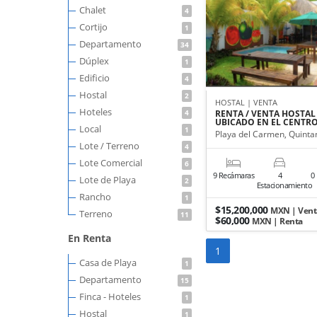
Chalet
4
Cortijo
1
Departamento
34
Dúplex
1
Edificio
4
Hostal
2
HOSTAL | VENTA
Hoteles
4
RENTA / VENTA HOSTAL
UBICADO EN EL CENTR
Local
1
Playa del Carmen, Quinta
Lote / Terreno
4
Lote Comercial
6
9 Recámaras
4
0
Lote de Playa
2
Estacionamiento
Rancho
1
$15,200,000
MXN | Vent
Terreno
11
$60,000
MXN | Renta
En Renta
1
Casa de Playa
1
Departamento
15
Finca - Hoteles
1
Hostal
1