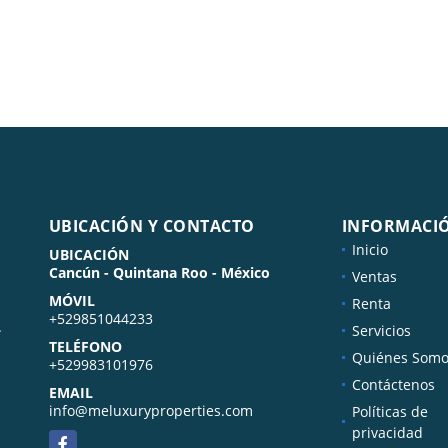
UBICACIÓN Y CONTACTO
INFORMACI
Inicio
UBICACIÓN
Cancún - Quintana Roo - México
Ventas
MÓVIL
Renta
+529851044233
.
Servicios
TELÉFONO
Quiénes Somo
+529983101976
Contáctenos
EMAIL
info@meluxuryproperties.com
Políticas de
privacidad
Facebook