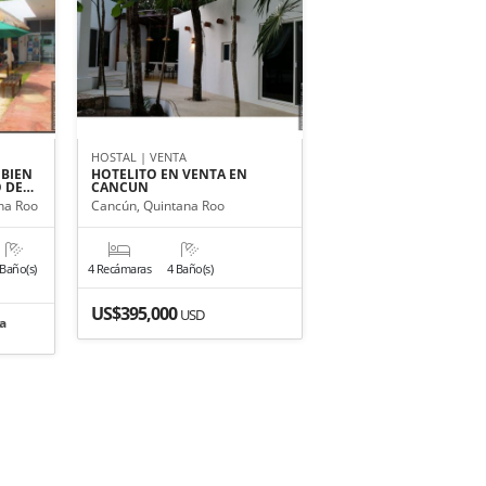
HOSTAL | VENTA
 BIEN
HOTELITO EN VENTA EN
O DE…
CANCUN
na Roo
Cancún, Quintana Roo
 Baño(s)
4 Recámaras
4 Baño(s)
US$395,000
USD
a