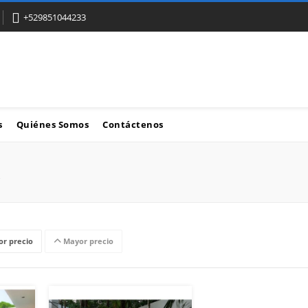
+529851044233
s
Quiénes Somos
Contáctenos
r precio
Mayor precio