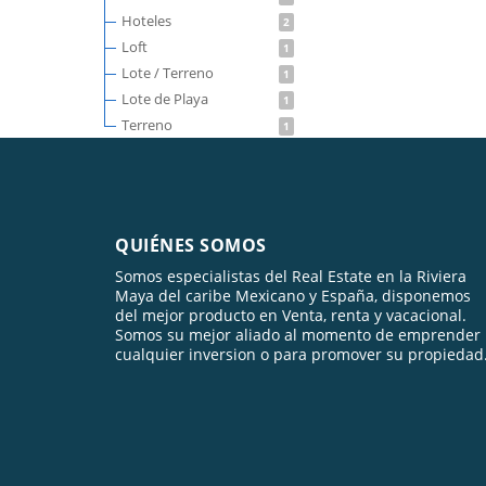
Hoteles
2
Loft
1
Lote / Terreno
1
Lote de Playa
1
Terreno
1
QUIÉNES SOMOS
Somos especialistas del Real Estate en la Riviera
Maya del caribe Mexicano y España, disponemos
del mejor producto en Venta, renta y vacacional.
Somos su mejor aliado al momento de emprender
cualquier inversion o para promover su propiedad