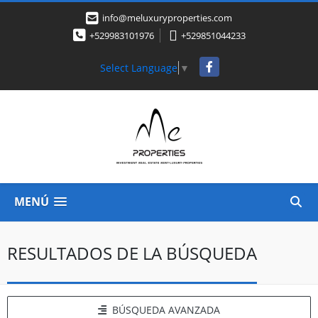
info@meluxuryproperties.com
+529983101976
+529851044233
Facebook
Select Language
▼
MENÚ
RESULTADOS DE LA BÚSQUEDA
BÚSQUEDA AVANZADA