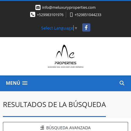
info@meluxuryproperties.com
+529983101976
+529851044233
Facebook
Select Language
▼
MENÚ
RESULTADOS DE LA BÚSQUEDA
BÚSQUEDA AVANZADA