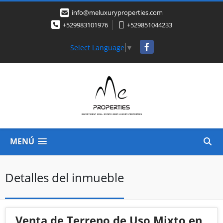
info@meluxuryproperties.com
+529983101976
+529851044233
Facebook
Select Language
▼
MENÚ
Detalles del inmueble
Venta de Terreno de Uso Mixto en