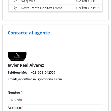
0,2 km / 1 min
Va q’ Va!!!
0,9 km / 3 min
Restaurante Doñita's Emma
Contacte al agente
Javier Real Alvarez
Teléfono Móvil:
+5219981042509
Email:
javier@meluxuryproperties.com
*
Nombre
*
Apellidos