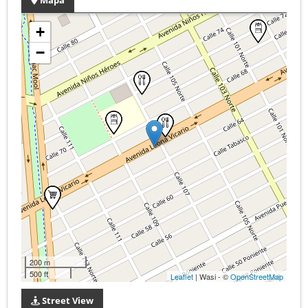
+
−
200 m
500 ft
Leaflet
| Wasi - ©
OpenStreetMap
Street View