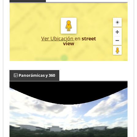
Ver Ubicación
en
street
view
Panorámicas y 360